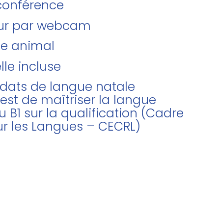
oconférence
teur par webcam
de animal
lle incluse
didats de langue natale
 est de maîtriser la langue
u B1 sur la qualification (Cadre
r les Langues – CECRL)