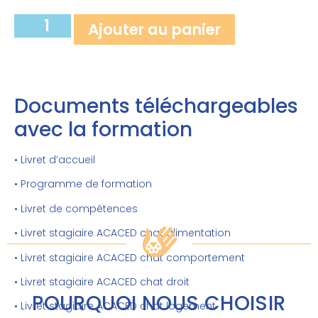
Ajouter au panier
Documents téléchargeables
avec la formation
• Livret d’accueil
• Programme de formation
• Livret de compétences
• Livret stagiaire ACACED chat alimentation
• Livret stagiaire ACACED chat comportement
• Livret stagiaire ACACED chat droit
POURQUOI NOUS CHOISIR
• Livret stagiaire ACACED chat logement