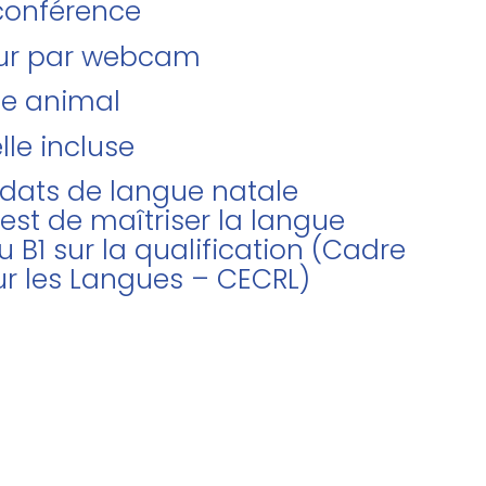
oconférence
teur par webcam
de animal
lle incluse
didats de langue natale
 est de maîtriser la langue
u B1 sur la qualification (Cadre
r les Langues – CECRL)