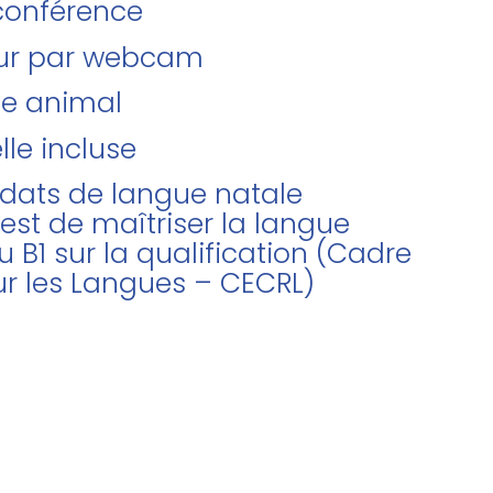
oconférence
teur par webcam
de animal
lle incluse
didats de langue natale
 est de maîtriser la langue
u B1 sur la qualification (Cadre
r les Langues – CECRL)