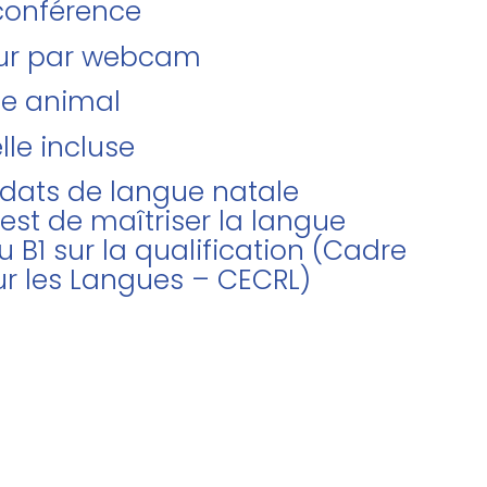
oconférence
teur par webcam
de animal
lle incluse
didats de langue natale
 est de maîtriser la langue
u B1 sur la qualification (Cadre
r les Langues – CECRL)