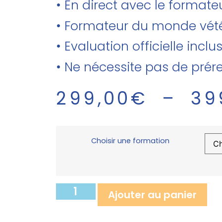
• En direct avec le forma
• Formateur du monde vété
• Evaluation officielle inclu
• Ne nécessite pas de prér
299,00
€
–
39
Choisir une formation
Ajouter au panier