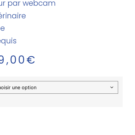
teur par webcam
rinaire
se
equis
9,00
€