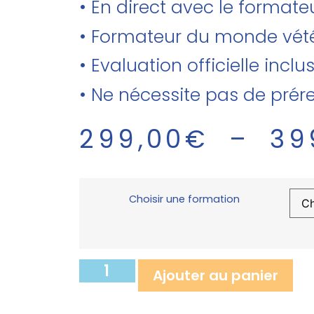
• En direct avec le forma
• Formateur du monde vété
• Evaluation officielle inclu
• Ne nécessite pas de prér
299,00
€
–
39
Choisir une formation
Ajouter au panier