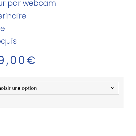
teur par webcam
rinaire
se
equis
9,00
€