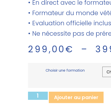
• En direct avec le forma
• Formateur du monde vété
• Evaluation officielle inclu
• Ne nécessite pas de prér
299,00
€
–
39
Choisir une formation
Ajouter au panier